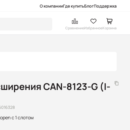
О компании
Где купить
Блог
Поддержка
Сравнение
Избранное
Корзина
ширения CAN-8123-G (I-
6016328
pen с 1 слотом