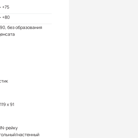
~ +75
~ +80
 90, без образования
денсата
стик
119 x 91
IN-рейку
тольный/настенный