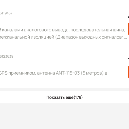
6119457
8 каналами аналогового вывода, последовательная шина,
с межканальной изоляцией (Диапазон выходных сигналов: 0
 (RoHS)
 6123639
PS приемником, антенна ANT-115-03 (5 метров) в
Показать ещё
(178)