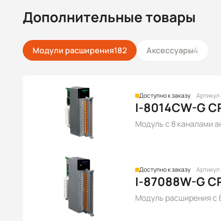
Дополнительные товары
Модули расширения
182
Аксессуары
4
Доступно к заказу
Артикул
I-8014CW-G C
Модуль с 8 каналами а
Доступно к заказу
Артикул
I-87088W-G C
Модуль расширения c 8