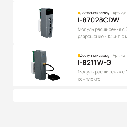
Доступно к заказу
Артикул 
I-87028CDW
Модуль расширения с 
разрешение - 12 бит, 
~ +20 мА, +4 ~ +20 мА)
Доступно к заказу
Артикул
I-8211W-G
Модуль расширения с G
комплекте