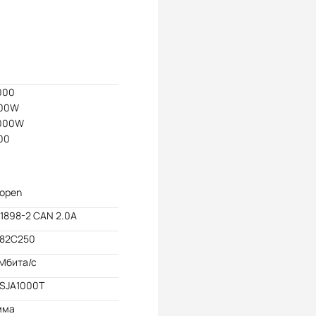
000
000W
7000W
00
open
11898-2 CAN 2.0A
 82C250
 Мбита/с
 SJA1000T
мма