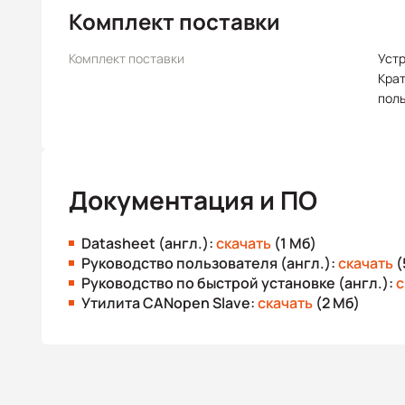
Комплект поставки
Комплект поставки
Уст
Крат
пол
Документация и ПО
Datasheet (англ.):
скачать
(1 Мб)
Руководство пользователя (англ.):
скачать
(
Руководство по быстрой установке (англ.):
с
Утилита CANopen Slave:
скачать
(2 Мб)