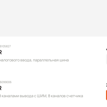
 6105827
R
налогового ввода, параллельная шина
 6099006
R
 каналами вывода с ШИМ, 8 каналов счетчика