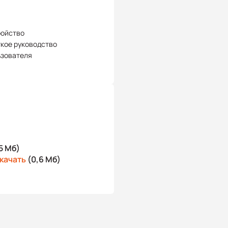
ройство
кое руководство
ьзователя
5 Мб)
качать
(0,6 Мб)