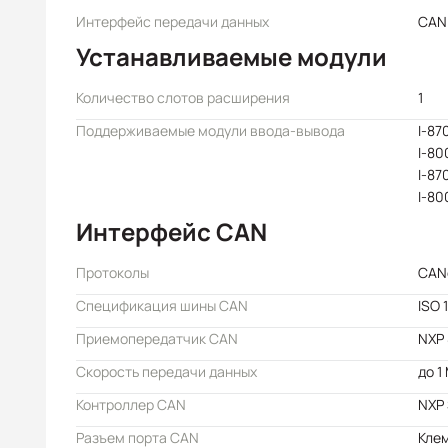
Интерфейс передачи данных
CAN
Устанавливаемые модули
Количество слотов расширения
1
Поддерживаемые модули ввода-вывода
I-87
I-8
I-8
I-80
Интерфейс CAN
Протоколы
CAN
Спецификация шины CAN
ISO 
Приемопередатчик CAN
NXP
Скорость передачи данных
до 1
Контроллер CAN
NXP
Разъем порта CAN
Кле