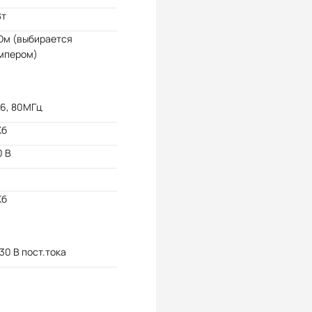
Вт
Ом (выбирается
мпером)
86, 80МГц
Кб
0 В
Кб
 30 В пост.тока