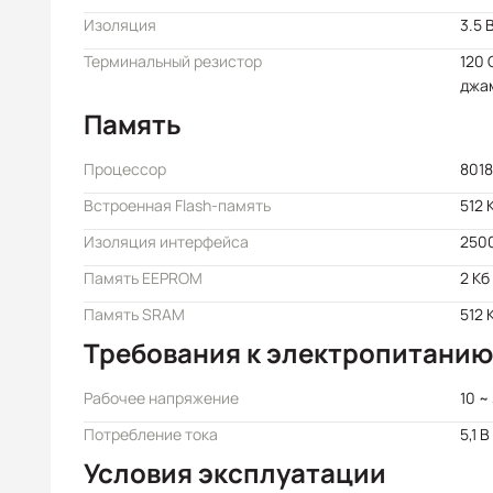
Изоляция
3.5 
Терминальный резистор
120 
джа
Память
Процессор
801
Встроенная Flash-память
512 
Изоляция интерфейса
250
Память EEPROM
2 Кб
Память SRAM
512 
Требования к электропитанию
Рабочее напряжение
10 ~
Потребление тока
5,1 В
Условия эксплуатации