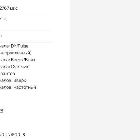
32767 мкс
кГц
с
нала: Dir/Pulse
унаправленный)
нала: Вверх/Вниз
нала: Счетчик
дрантов
налов: Вверх
налов: Частотный
Кб
/RUN/ERR, 8