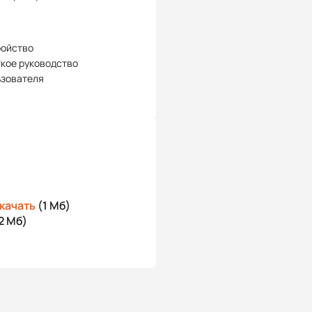
ройство
кое руководство
ьзователя
качать
(1 Мб)
2 Мб)