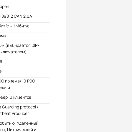
open
11898-2 CAN 2.0A
бит/с ~ 1 Мбит/с
мма
Ом (выбирается DIP-
еключателем)
99
e
DO приема/ 10 PDO
едачи
рвер, 0 клиентов
 Guarding protocol /
tbeat Producer
событию, Удаленный
ос, Циклический и