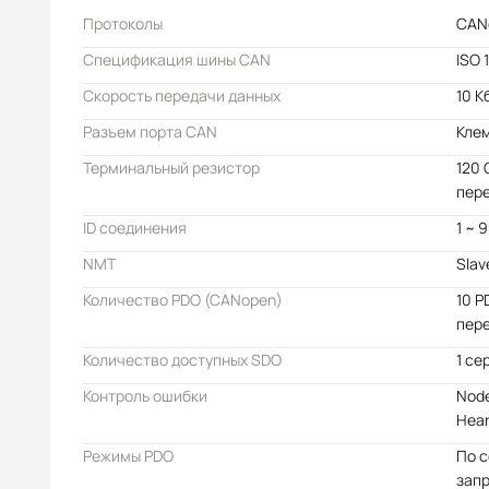
Протоколы
CAN
Спецификация шины CAN
ISO 
Скорость передачи данных
10 К
Разъем порта CAN
Кле
Терминальный резистор
120 
пер
ID соединения
1 ~ 
NMT
Slav
Количество PDO (CANopen)
10 P
пер
Количество доступных SDO
1 се
Контроль ошибки
Node
Hear
Режимы PDO
По 
запр