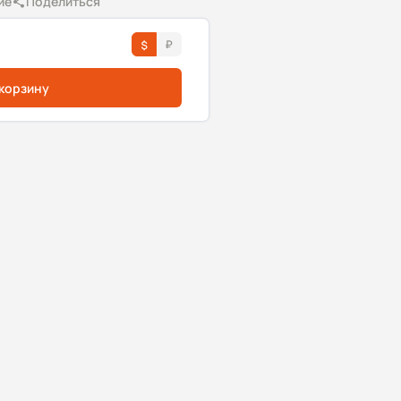
ие
Поделиться
 корзину