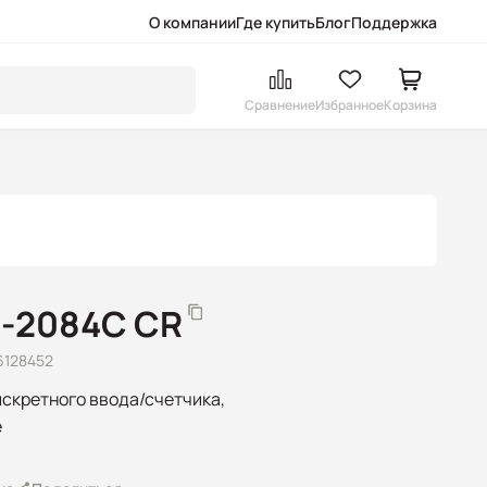
О компании
Где купить
Блог
Поддержка
Сравнение
Избранное
Корзина
-2084C CR
6128452
искретного ввода/счетчика,
e