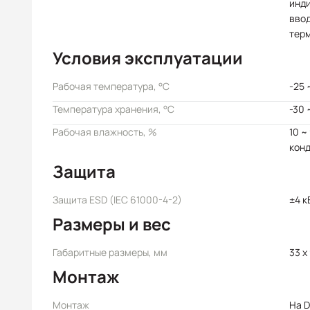
инд
ввод
тер
Условия эксплуатации
Рабочая температура, °C
-25 
Температура хранения, °C
-30 
Рабочая влажность, %
10 ~
кон
Защита
Защита ESD (IEC 61000-4-2)
±4 к
Размеры и вес
Габаритные размеры, мм
33 x
Монтаж
Монтаж
На D