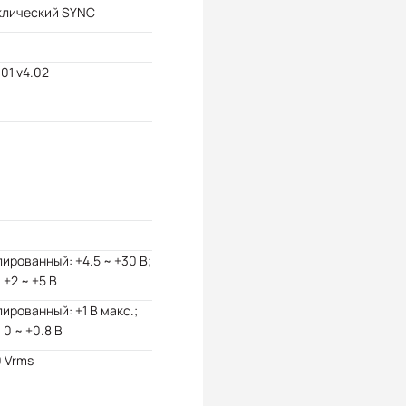
клический SYNC
01 v4.02
ированный: +4.5 ~ +30 В;
 +2 ~ +5 В
ированный: +1 В макс.;
 0 ~ +0.8 В
 Vrms