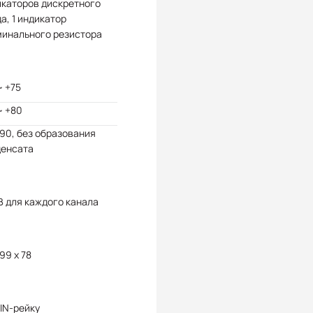
икаторов дискретного
а, 1 индикатор
минального резистора
~ +75
~ +80
 90, без образования
денсата
В для каждого канала
 99 x 78
IN-рейку