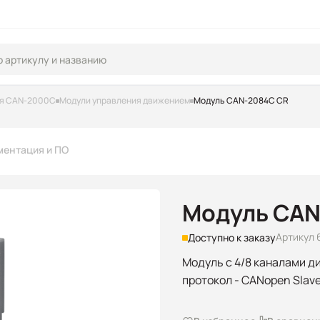
я CAN-2000C
Модули управления движением
Модуль CAN-2084C CR
ментация и ПО
Модуль CAN
Артикул 
Доступно к заказу
Модуль с 4/8 каналами д
протокол - CANopen Slav