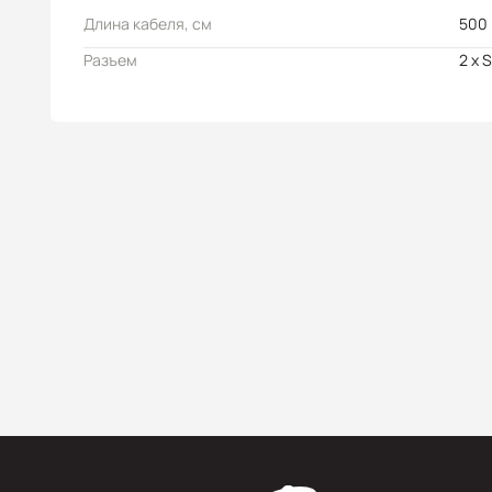
Длина кабеля, см
500
Разъем
2 x 