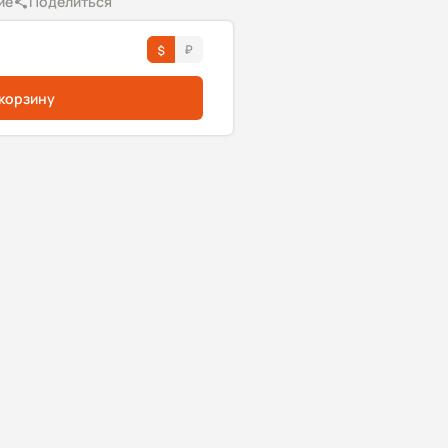
ие
Поделиться
 корзину