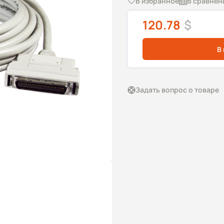
В избранное
В сравнен
120.78
$
В
Задать вопрос о товаре