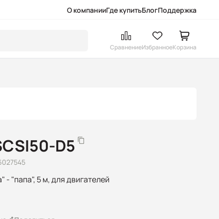
О компании
Где купить
Блог
Поддержка
Сравнение
Избранное
Корзина
SCSI50-D5
6027545
а" - "папа", 5 м, для двигателей