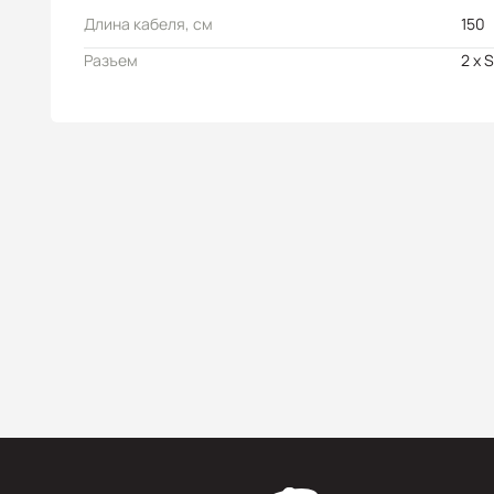
Длина кабеля, см
150
Разъем
2 x 