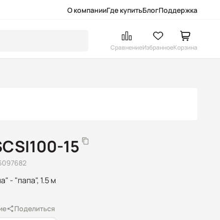
О компании
Где купить
Блог
Поддержка
Сравнение
Избранное
Корзина
SCSI100-15
6097682
" - "папа", 1.5 м
ие
Поделиться