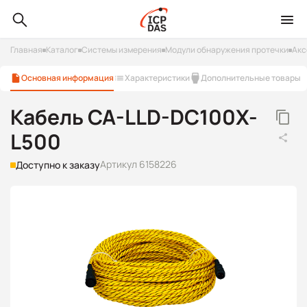
Главная
Каталог
Системы измерения
Модули обнаружения протечки
Акс
Основная информация
Характеристики
Дополнительные товары
Кабель CA-LLD-DC100X-
L500
Артикул 6158226
Доступно к заказу