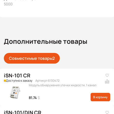
5000
Дополнительные товары
Совместимые товары
2
iSN-101 CR
Доступно к заказу
Артикул 6130472
Модуль обнаружения утечки жидкости, 1 канал
В корзину
81.74
$
iSN-101/DIN CR