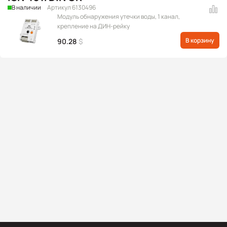
В наличии
Артикул 6130496
Модуль обнаружения утечки воды, 1 канал,
крепление на ДИН-рейку
В корзину
90.28
$