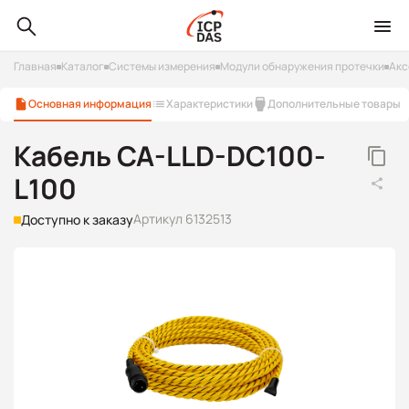
Главная
Каталог
Системы измерения
Модули обнаружения протечки
Акс
Основная информация
Характеристики
Дополнительные товары
Кабель CA-LLD-DC100-
L100
Артикул 6132513
Доступно к заказу