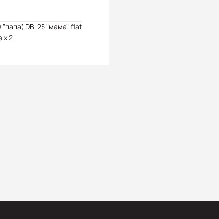
 "папа", DB-25 "мама", flat
e x 2