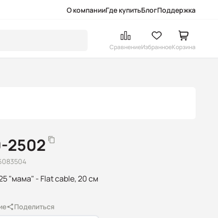
О компании
Где купить
Блог
Поддержка
Сравнение
Избранное
Корзина
9-2502
6083504
5 "мама" - Flat cable, 20 см
ие
Поделиться