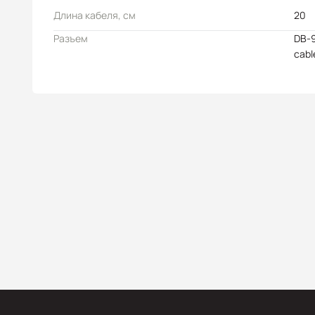
Длина кабеля, см
20
Разъем
DB-9
cabl