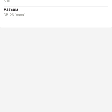
300
Разъем
DB-26 "папа"