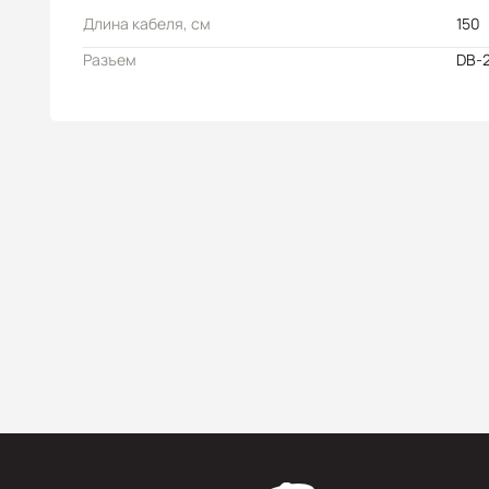
Длина кабеля, см
150
Разъем
DB-2