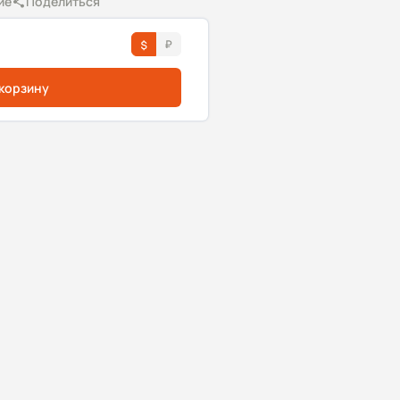
ие
Поделиться
 корзину