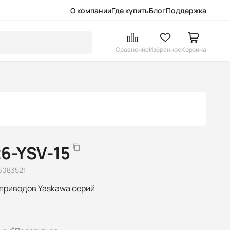
О компании
Где купить
Блог
Поддержка
Сравнение
Избранное
Корзина
6-YSV-15
6083521
я приводов Yaskawa серий