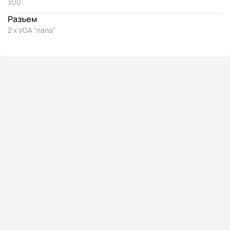
300
Разъем
2 x VGA "папа"