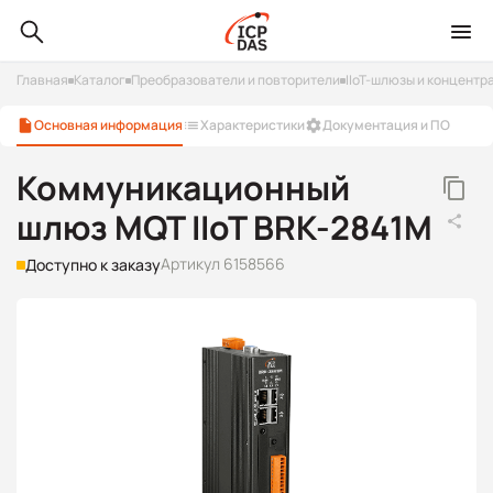
Главная
Каталог
Преобразователи и повторители
IIoT-шлюзы и концентр
Основная информация
Характеристики
Документация и ПО
Коммуникационный
шлюз MQT IIoT BRK-2841M
Артикул 6158566
Доступно к заказу