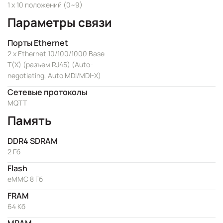
1 x 10 положений (0~9)
Параметры связи
Порты Ethernet
2 x Ethernet 10/100/1000 Base
T(X) (разъем RJ45) (Auto-
negotiating, Auto MDI/MDI-X)
Сетевые протоколы
MQTT
Память
DDR4 SDRAM
2 Гб
Flash
eMMC 8 Гб
FRAM
64 Кб