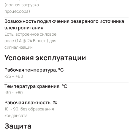
(полная загрузка
процессора)
Возможность подключения резервного источника
электропитания
Есть, встроенное силовое
реле (1 А @ 24 В пост.) для
сигнализации
Условия эксплуатации
Рабочая температура, °C
-25 ~ +60
Температура хранения, °C
-30 ~ +80
Рабочая влажность, %
10 ~ 90, без образования
конденсата
Защита