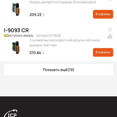
Модуль дискретного вывода, 8 силовых реле
В корзину
209.23
$
I-9093 CR
Доступно к заказу
Артикул 6119455
3-осевой высокоскоростной модуль счетчика с
выходом триггера
В корзину
270.84
$
Показать ещё
(19)