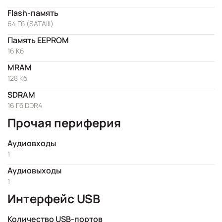
Flash-память
64 Гб (SATAIII)
Память EEPROM
16 Кб
MRAM
128 Кб
SDRAM
16 Гб DDR4
Прочая периферия
Аудиовходы
1
Аудиовыходы
1
Интерфейс USB
Количество USB-портов