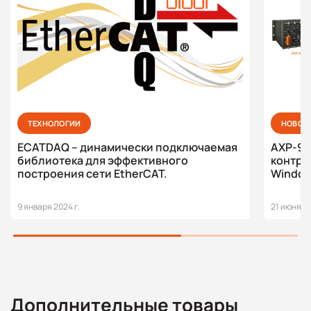
ТЕХНОЛОГИИ
НОВОС
ECATDAQ – динамически подключаемая
AXP-9000-IoT
библиотека для эффективного
контро
построения сети EtherCAT.
Window
9 января 2024 г.
21 июня 20
Дополнительные товары