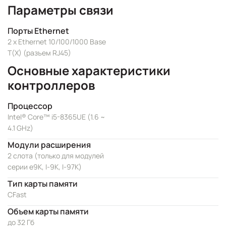
Параметры связи
Порты Ethernet
2 x Ethernet 10/100/1000 Base
T(X) (разъем RJ45)
Основные характеристики
контроллеров
Процессор
Intel® Core™ i5-8365UE (1.6 ~
4.1 GHz)
Модули расширения
2 слота (только для модулей
серии e9K, I-9K, I-97K)
Тип карты памяти
CFast
Объем карты памяти
до 32 Гб