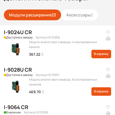
Модули расширения
23
Аксессуары
2
I-9024U CR
Доступно к заказу
Артикул 6115956
Модуль аналогового вывода, 4 изолированных
канала
В корзину
367.22
$
I-9028U CR
Доступно к заказу
Артикул 6115957
Модуль аналогового вывода, 8 изолированных
каналов
В корзину
469.70
$
I-9064 CR
В наличии
Артикул 6115958