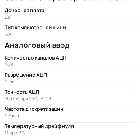
Дочерняя плата
Да
Тип компьютерной шины
ISA
Аналоговый ввод
Количество каналов АЦП
16/8
Разрешение АЦП
12 бит
Точность АЦП
±0.01% при 25°C, ±10 В
Частота дискретизации
125 кГц
Температурный дрейф нуля
15 ppm/°C