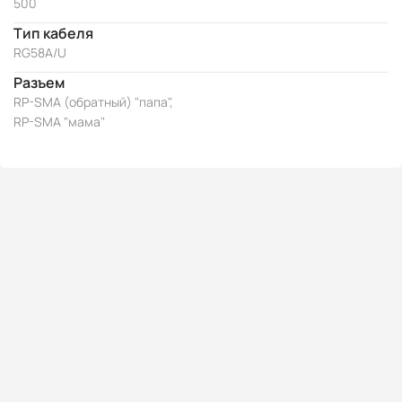
500
Тип кабеля
RG58A/U
Разъем
RP-SMA (обратный) "папа",
RP-SMA "мама"